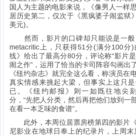
国人为主题的电影来说，《像男人一样
居历史第二，仅次于《黑疯婆子闹监狱》(2
美元)。
然而，影片的口碑却只能说是一般
metacritic上，只获得51分(满分10
线》给出了最高分80分，评论称“影片
闹之作”，运用了恰当的卡司阵容勾画出
《纽约杂志》就完全这么看，称演员在
真实情感来挑起大梁，但事实上这只是
已。《纽约邮报》则一如既往地尖刻
分，“先把人分类，然后再把他们放到一
在看一本乏味的食谱”。
此外，本周位居票房榜第四的影片《
尼影业在地球日奉上的纪录片，上周末票