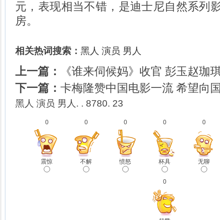
元，表现相当不错，是迪士尼自然系列
房。
相关热词搜索：
黑人
演员
男人
上一篇：
《谁来伺候妈》收官 彭玉赵珈
下一篇：
卡梅隆赞中国电影一流 希望向国
黑人 演员 男人. . 8780. 23
0
0
0
0
0
震惊
不解
愤怒
杯具
无聊
0