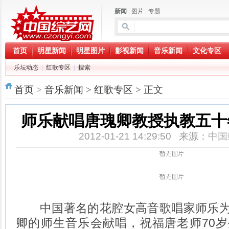
新闻
|
图片
|
专题
首页
明星新闻
明星图片
影视新闻
音乐新闻
文化专区
乐坛动态
|
红歌专区
|
搜索
首页
>
音乐新闻
>
红歌专区
> 正文
师乐献唱唐瑰卿教授执教五十
2012-01-21 14:29:50 来源：
中国
中国著名的花腔女高音歌唱家师乐为
卿的师生音乐会献唱，祝福唐老师70