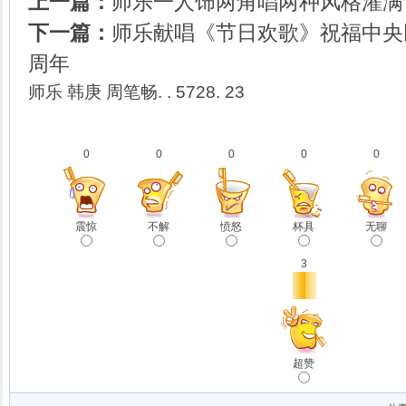
上一篇：
师乐一人饰两角唱两种风格灌满
下一篇：
师乐献唱《节日欢歌》祝福中央
周年
师乐 韩庚 周笔畅. . 5728. 23
0
0
0
0
0
震惊
不解
愤怒
杯具
无聊
3
超赞