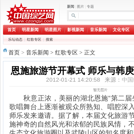
新闻
|
图片
|
专题
首页
明星新闻
明星图片
影视新闻
音乐新闻
文化专区
乐坛动态
|
红歌专区
|
搜索
首页
>
音乐新闻
>
红歌专区
> 正文
恩施旅游节开幕式 师乐与韩
2012-01-21 14:20:58 来源：
中国
秋意正浓，美丽的湖北恩施“第二届生
歌唱舞台上逐渐被观众所熟知、唱腔深
师乐发来邀请。据了解，本届文化旅游
施神奇的自然风光和浓郁的民族风情，
生态文化旅游圈以及武陵山区的知名度和