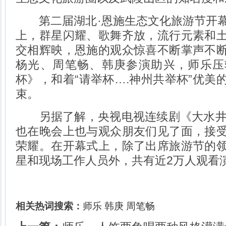
第二届湖北·恩施生态文化旅游节开幕
上，群星闪耀、歌舞齐放，流行元素和
交相辉映，恩施的观众惊喜不断掌声不
杨光、周笔畅、韩庚参演助兴，师乐压
杯》，和着“请举杯….神州共举杯”优美
束。
另据了解，央视电视连续剧《大水井》
也在晚会上也与观众朋友们见了面，接
荣耀。在开幕式上，除了出席旅游节的
星和现场工作人员外，共有近2万人观看
相关热词搜索：
师乐
韩庚
周笔畅